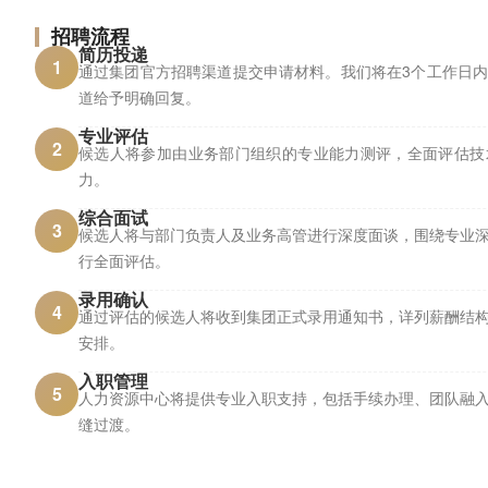
招聘流程
简历投递
意见建议
廉政举报
提交工单
1
通过集团官方招聘渠道提交申请材料。我们将在3个工作日
道给予明确回复。
专业评估
2
候选人将参加由业务部门组织的专业能力测评，全面评估技
力。
综合面试
3
候选人将与部门负责人及业务高管进行深度面谈，围绕专业
行全面评估。
录用确认
4
通过评估的候选人将收到集团正式录用通知书，详列薪酬结
安排。
入职管理
5
人力资源中心将提供专业入职支持，包括手续办理、团队融
缝过渡。