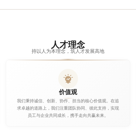
人才理念
持以人为本理念，筑人才发展高地
价值观
我们秉持诚信、创新、协作、担当的核心价值观。在追
求卓越的道路上，我们注重团队协同、彼此支持，实现
员工与企业共同成长，携手走向共赢未来。