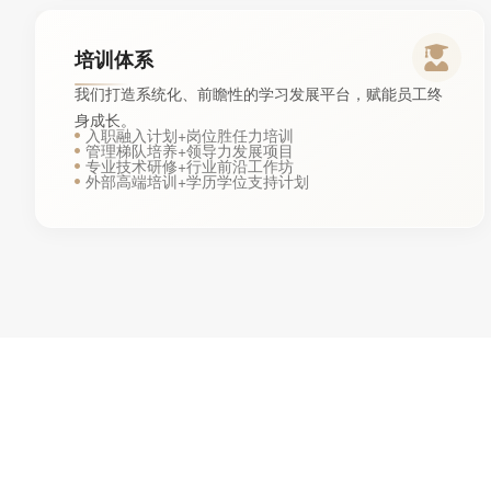
1.seo如何优化
2.测试数据测试数据测试数据测试数测试
培训体系
3.测试数据测试数据测试数据测试数测试
我们打造系统化、前瞻性的学习发展平台，赋能员工终
4.测试数据测试数据测试数据测试数测试
身成长。
入职融入计划+岗位胜任力培训
管理梯队培养+领导力发展项目
5.测试数据测试数据测试数据测试数测试
专业技术研修+行业前沿工作坊
外部高端培训+学历学位支持计划