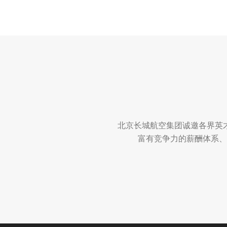
北京长城航空集团诚邀各界英
富有竞争力的薪酬体系、