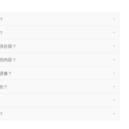
？
？
供住宿？
些内容？
进修？
的？
？