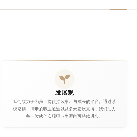
发展观
我们致力于为员工提供持续学习与成长的平台。通过系
统培训、清晰的职业通道以及多元发展支持，我们助力
每一位伙伴实现职业生涯的可持续进步。