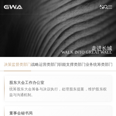
长城小智
24小时竭诚为您服务 ~
简体中文
网站首页
长城小智
您好，我是小智，非常高兴认识您。您有哪些想咨询的
繁體中文
走进长城
问题呢？
English
战略布局
走进长城
1.seo如何优化
WALK INTO GREAT WALL
Français
产业生态
2.测试数据测试数据测试数据测试数测试数据测试数
决策监督类部门
战略运营类部门
职能支撑类部门
业务统筹类部门
Русский язык
科技驱动
据测试数据测试数
3.测试数据测试数据测试数据测试数测试数据测试数
据测试数据测试数
4.测试数据测试数据测试数据测试数测试数据测试数
日本語
投资关系
股东大会工作办公室
据测试数据测试数
5.测试数据测试数据测试数据测试数测试数据测试数
统筹股东大会筹备与决议执行，处理股东提案，维护股东权
ภาษาไทย
据测试数据测试数
企业责任
益与沟通机制。
Deutsch
新闻中心
董事会秘书局
한어
招贤纳士