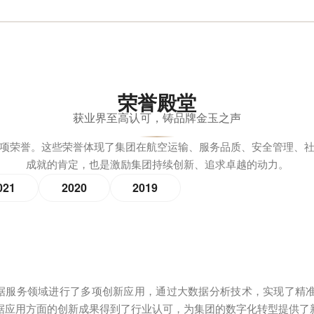
荣誉殿堂
获业界至高认可，铸品牌金玉之声
项荣誉。这些荣誉体现了集团在航空运输、服务品质、安全管理、
成就的肯定，也是激励集团持续创新、追求卓越的动力。
021
2020
2019
您服务 ~
数据服务领域进行了多项创新应用，通过大数据分析技术，实现了精
据应用方面的创新成果得到了行业认可，为集团的数字化转型提供了