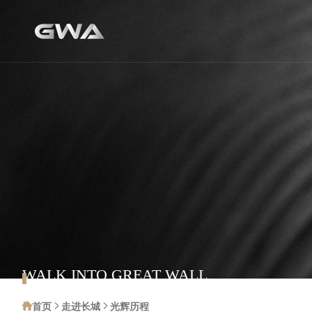
WALK INTO GREAT WALL
首页
走进长城
光辉历程