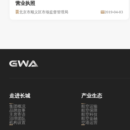
营业执照
北京市顺义区市场监督管理局
2019-04-03
走进长城
产业生态
集团概况
航空运输
品牌故事
航空保障
主席寄语
航空科技
治理团队
航空金融
机构设置
空港运营