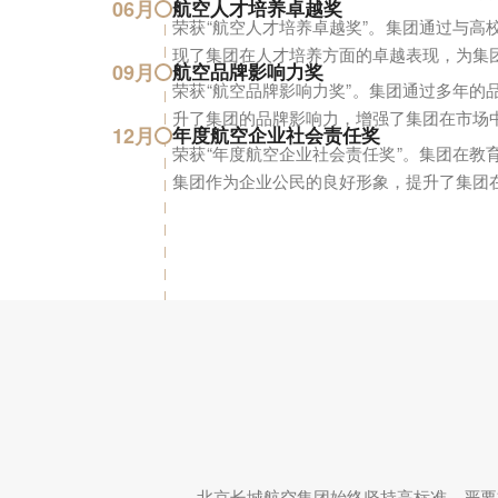
06月
航空人才培养卓越奖
您好，我是小智，非常高兴认识您。您有哪些想咨询的
荣获“航空人才培养卓越奖”。集团通过与
现了集团在人才培养方面的卓越表现，为集
09月
航空品牌影响力奖
荣获“航空品牌影响力奖”。集团通过多年
1.seo如何优化
升了集团的品牌影响力，增强了集团在市场
12月
年度航空企业社会责任奖
2.测试数据测试数据测试数据测试数测试
荣获“年度航空企业社会责任奖”。集团在
3.测试数据测试数据测试数据测试数测试
集团作为企业公民的良好形象，提升了集团
4.测试数据测试数据测试数据测试数测试
5.测试数据测试数据测试数据测试数测试
北京长城航空集团始终坚持高标准、严要