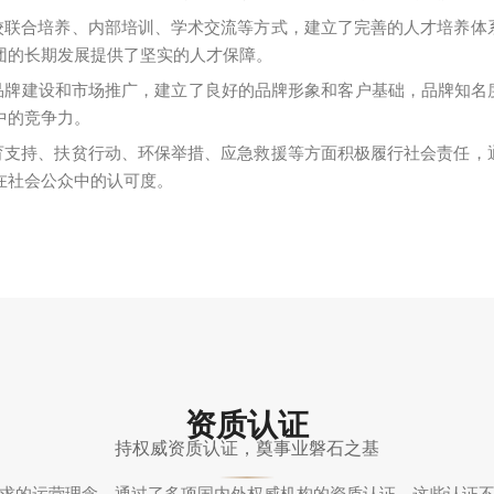
问题呢？
高校联合培养、内部培训、学术交流等方式，建立了完善的人才培养
团的长期发展提供了坚实的人才保障。
的品牌建设和市场推广，建立了良好的品牌形象和客户基础，品牌知名
中的竞争力。
数据测试数据测试数据测试数
教育支持、扶贫行动、环保举措、应急救援等方面积极履行社会责任
数据测试数据测试数据测试数
在社会公众中的认可度。
数据测试数据测试数据测试数
数据测试数据测试数据测试数
资质认证
持权威资质认证，奠事业磐石之基
求的运营理念，通过了多项国内外权威机构的资质认证。这些认证